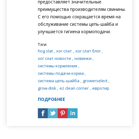
предоставляет значительные
преимущества производителям свинины.
С его помощью сокращается время на
обслуживание системы цепь-шайба и
улучшается гигиена корм
оподачи.
Тэги:
hog slat
,
хог слат
,
хог слат блог
,
хог слат новости
,
новинки
,
системы кормления
,
системы подачи корма
,
система цепь-шайба
,
growerselect
,
grow-disk
,
ez clean corner
,
eвротир
ПОДРОБНЕЕ