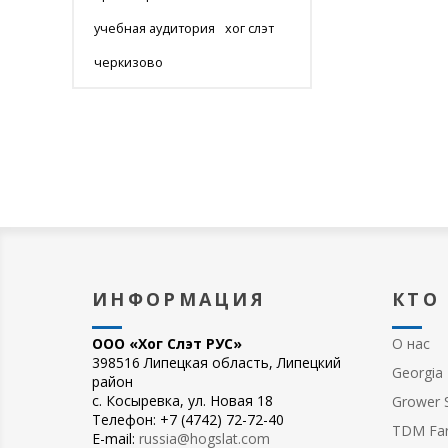
учебная аудитория
хог слэт
черкизово
ИНФОРМАЦИЯ
КТО
ООО «Хог Слэт РУС»
О нас
398516 Липецкая область, Липецкий
Georgia 
район
с. Косыревка, ул. Новая 18
Grower S
Телефон: +7 (4742) 72-72-40
TDM Fa
E-mail:
russia@hogslat.com